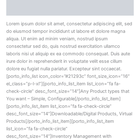
Reviews (0)
Lorem ipsum dolor sit amet, consectetur adipiscing elit, sed
do eiusmod tempor incididunt ut labore et dolore magna
aliqua. Ut enim ad minim veniam, nostrud ipsum
consectetur sed do, quis nostrud exercitation ullamco
laboris nisi ut aliquip ex ea commodo consequat. Duis aute
irure dolor in reprehenderit in voluptate velit esse cillum
dolore eu fugiat nulla pariatur. Excepteur sint occaecat.
[porto_info_list icon_color=”#21293c” font_size_icon=”16″
el_class=”p-l-xl”][porto_info_list_item list_icon=”fa fa-
check-circle” desc_font_size=”14″]Any Product types that
You want – Simple, Configurable[/porto_info_list_item]
[porto_info_list_item list_icon=”fa fa-check-circle”
desc_font_size=”14″]Downloadable/Digital Products, Virtual
Products[/porto_info_list_item][porto_info_list_item
list_icon=”fa fa-check-circle”
desc_font_size=”14″]Inventory Management with